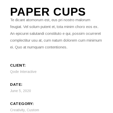
PAPER
CUPS
Te dicant atomorum est, eus pri nostro malorum
feugiat. Vel solum putent et, tota minim choro eos ex.
An epicurei salutandi constituto e qui, possim ocurreret
complectitur usu at, cum natum dolorem cum minimum
ei. Quo at numquam contentiones.
CLIENT:
Qode Interactive
DATE:
June 5, 2020
CATEGORY:
Creativity
,
Custom