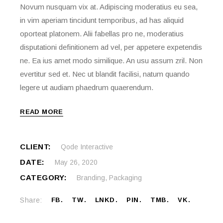
Novum nusquam vix at. Adipiscing moderatius eu sea,
in vim aperiam tincidunt temporibus, ad has aliquid
oporteat platonem. Alii fabellas pro ne, moderatius
disputationi definitionem ad vel, per appetere expetendis
ne. Ea ius amet modo similique. An usu assum zril. Non
evertitur sed et. Nec ut blandit facilisi, natum quando
legere ut audiam phaedrum quaerendum.
READ MORE
CLIENT:
Qode Interactive
DATE:
May 26, 2020
CATEGORY:
Branding
,
Packaging
Share:
FB
TW
LNKD
PIN
TMB
VK